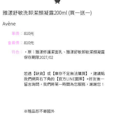
雅漾舒敏洗卸潔顏凝露200ml (買一送一)
Avène
單價：
810元
會員價：
810元
特色：
‧原：雅漾修護潔面乳、雅漾舒敏卸妝潔顏凝露
保存期限2027/02
若遇【缺貨】或【庫存不足無法購買】，建議點
我們網頁右下角的【官方LINE圖案】+好友後…
留言詢問，我們將第一時間為您服務，謝謝您！
※贈品恕不寄國外