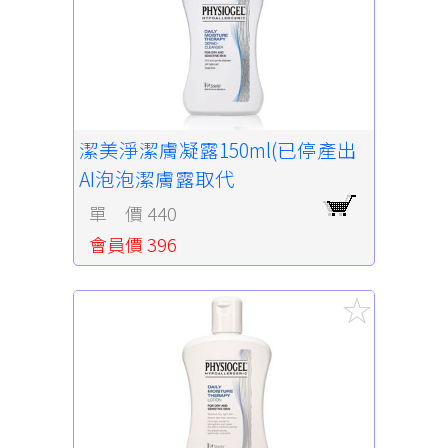
潔美淨潔膚凝露150ml(已停產出
AI泡泡潔膚露取代
單 價 440
會員價 396