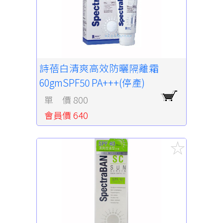
詩蓓白清爽高效防曬隔離霜
60gmSPF50 PA+++(停產)
單 價 800
會員價 640