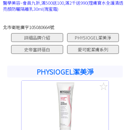
醫學美容~會員九折,滿500送100,滿2千送990(理膚寶水全護清透
亮顏防曬隔離乳30ml(瑰蜜霜)
北市衛粧廣字105080664號
詳細品牌介紹
PHYSIOGEL潔美淨
史帝富詩蓓白
愛可妮潔膚系列
PHYSIOGEL潔美淨