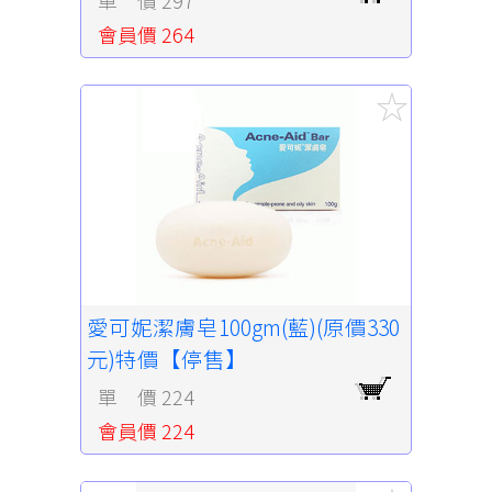
會員價 264
愛可妮潔膚皂100gm(藍)(原價330
元)特價【停售】
單 價 224
會員價 224