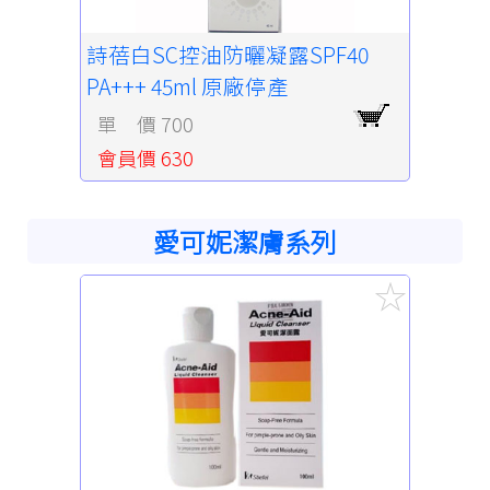
詩蓓白SC控油防曬凝露SPF40
PA+++ 45ml 原廠停產
單 價 700
會員價 630
愛可妮潔膚系列