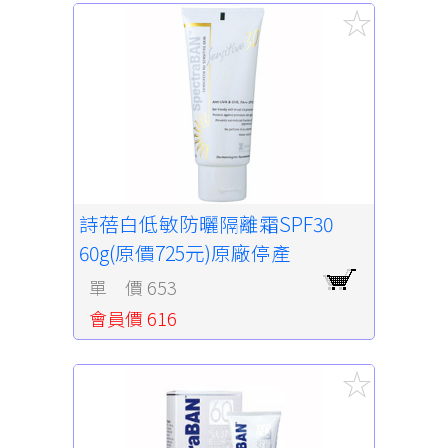
詩蓓白低敏防曬隔離霜SPF30
60g(原價725元)原廠停產
單 價 653
會員價 616