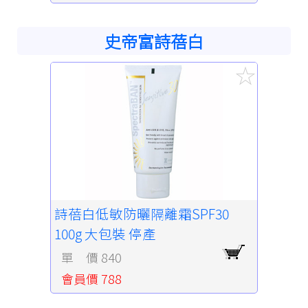
史帝富詩蓓白
詩蓓白低敏防曬隔離霜SPF30
100g 大包裝 停產
單 價 840
會員價 788