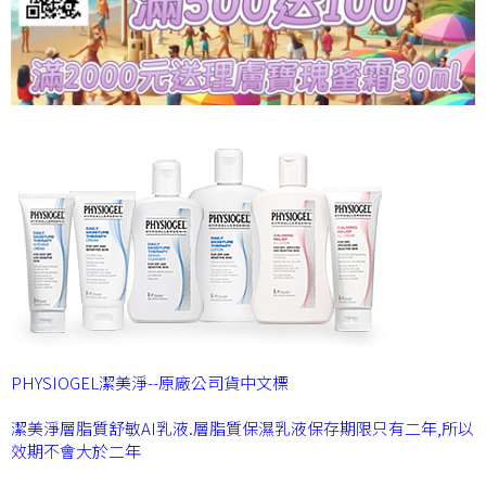
PHYSIOGEL潔美淨--原廠公司貨中文標
潔美淨層脂質舒敏AI乳液.層脂質保濕乳液保存期限只有二年,所以
效期不會大於二年