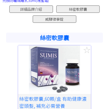
亮顏防曬隔離乳30ml(瑰蜜霜)
詳細品牌介紹
絲密軟膠囊
威驊律寧錠
絲密軟膠囊
絲密軟膠囊,60顆/盒 有助健康濃
密頭髮, 補充必需營養