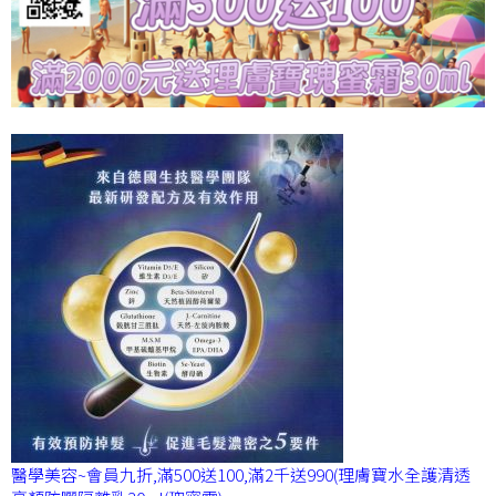
醫學美容~會員九折,滿500送100,滿2千送990(理膚寶水全護清透