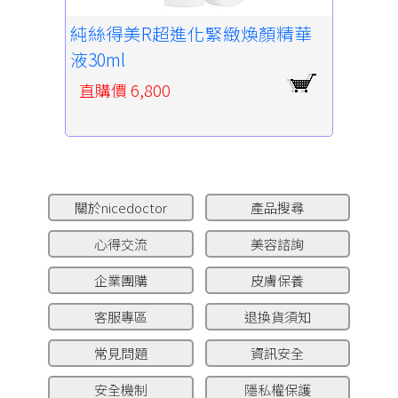
純絲得美R超進化緊緻煥顏精華
液30ml
直購價 6,800
關於nicedoctor
產品搜尋
心得交流
美容諮詢
企業團購
皮膚保養
客服專區
退換貨須知
常見問題
資訊安全
安全機制
隱私權保護