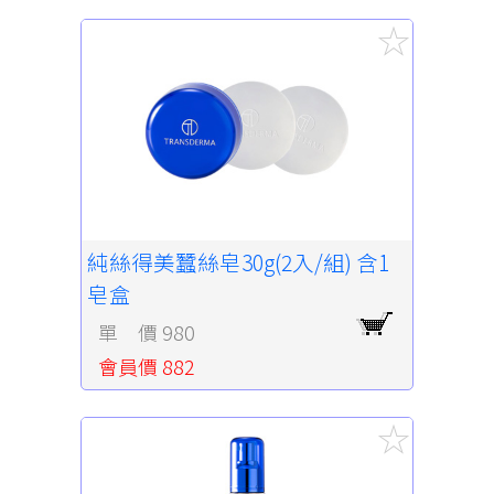
純絲得美蠶絲皂30g(2入/組) 含1
皂盒
單 價 980
會員價 882