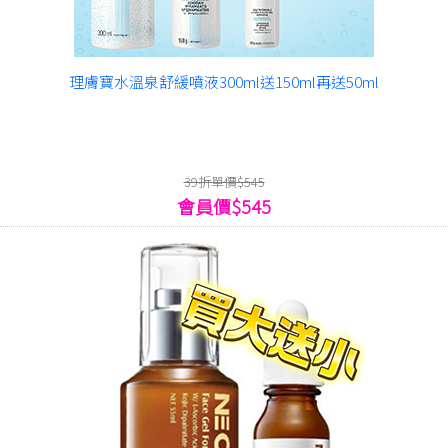
理膚寶水溫泉舒緩噴液300ml送150ml再送50ml
39折單價$545
會員價$545