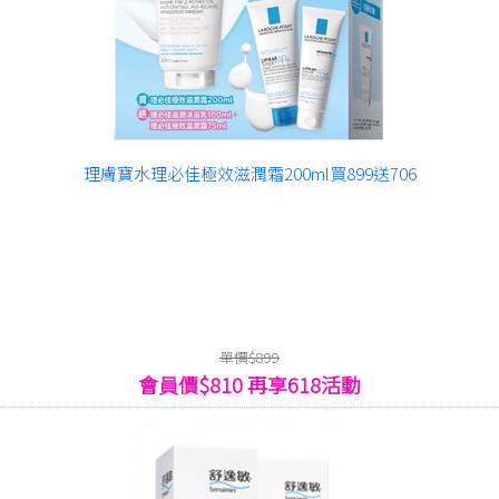
理膚寶水理必佳極效滋潤霜200ml買899送706
單價$899
會員價$810 再享618活動