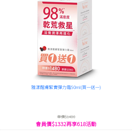
雅漾醒膚緊實彈力霜50ml(買一送一)
單價$1480
會員價$1332再享618活動