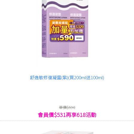
舒逸敏修復凝露(紫)(買200ml送100ml)
單價$590
會員價$531再享618活動