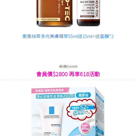
妮傲絲翠多元美膚精萃55ml送15ml+送面膜*2
單價$3200
會員價$2800 再享618活動