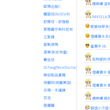
適樂膚 溫和
歐瑪左旋C
蘭碧兒(NOEVIR)
RAYSEL
舒摩兒、舒逸敏
妮傲絲翠多元
蒙娜麗莎新科若林
理膚寶水全面
立髮健
愛斯德瑪
富貴手 (4)
潔美淨(史帝富)
我熱愛的 防
賽吉兒
Dr.Tang(NiceDoctor)
理膚寶水 極
美容妝品書籍
荷麗研(荷麗美加)
理膚寶水 極
朵瑪、手護適
百洛
適樂膚 極抗
蔻蘿蘭
額頭小汗痘 (