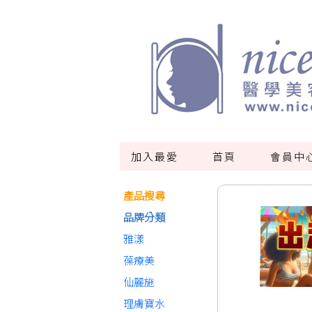
加入最愛
首頁
會員中
產品搜尋
品牌分類
雅漾
葆療美
仙麗施
理膚寶水