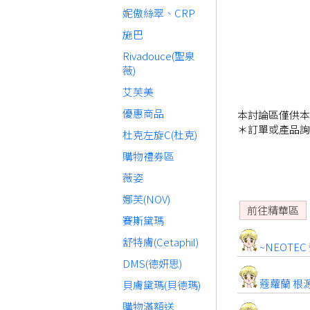
妮傲絲翠、CRP
施巴
Rivadouce(聖泉
薇)
艾芙美
優惠商品
本討論區僅供本
＊訂單或產品詢
杜克左旋C(杜克)
購物禮券區
薇姿
娜芙(NOV)
前往精華區
賽斯黛瑪
舒特膚(Cetaphil)
~NEOTE
DMS(德妍思)
蔻蘿蘭 根源
貝膚黛瑪(貝德瑪)
購物滿額送