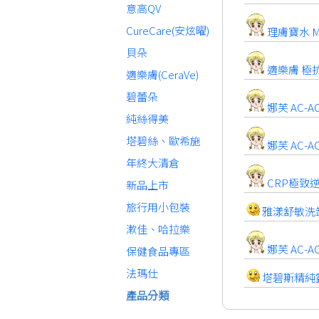
意高QV
CureCare(安炫曜)
理膚寶水 ME
貝朵
適樂膚 極抗
適樂膚(CeraVe)
碧蕾朵
娜芙 AC-
純絲得美
塔碧絲、歐希施
娜芙 AC-A
年終大清倉
CRP極致逆
新品上市
旅行用小包裝
雅漾舒敏洗卸
漱佳、哈拉樂
娜芙 AC-A
保健食品專區
法瑪仕
塔碧斯精純露
產品分類