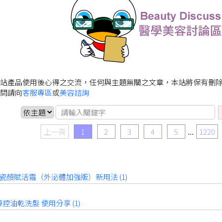
站產品使用後心得之交流，任何與主題無關之文章，本站將保有刪
問請向
客服專區
或
美容諮詢
上一頁
1
2
3
4
5
...
1220
C 瓷顏賦活霜（外泌體加強版）新用法 (1)
控油乾洗髮 使用分享 (1)