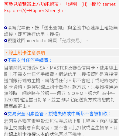
可參見瀏覽器上方功能選項，「說明」(H)→關於Iternet
Explorer(A)→Cipher Strength
。
填寫完畢後，按「送出查詢」(與金流中心連線上確認無
誤後，即可進行信用卡授權)
視窗跳回nicedoctor網頁「完成交易」。
‧線上刷卡注意事項
不需支付任何手續費：
目前網站可接受VISA、MASTER及聯合信用卡，使用線上
刷卡不需支付任何手續費。網站
信用卡授權資料是直接傳
送到銀行端的主機，網站或任何人都不會經手或紀錄您的
刷卡資料。選擇以線上刷卡做為付款方式，只要授權通過
無誤時，網站將在於週一~週五15:00PM、週六則為中午
12:00前確定當日訂單，並立即以宅配送貨方式將您的訂
購商品寄出。
交易安全因素控管，授權失敗或中斷都不會被扣款：
若因為各種因素導致您無法完成線上刷卡程序，您的該筆
線上交易將會自動取消，並不會因此扣款或產生帳單。目
前
線上刷卡授權失敗的狀況
有以下幾種：