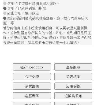
●
信用卡卡號或有效期限輸入錯誤。
● 信用卡已超過到使用期限
●
超出信用卡使用額度
● 銀行授權網路或系統線路壅塞，發卡銀行內部系統問
題…等
若您的信用卡並未超出使用額度，可以再次嘗試重新操
作，並特別留意您所輸入的卡號、姓名、或到期日是否正
確。如果依然收到授權失敗的通知，可能是發卡銀行內部
系統作業問題，請與您發卡銀行信用卡中心聯絡。
關於nicedoctor
產品搜尋
心得交流
美容諮詢
企業團購
皮膚保養
客服專區
退換貨須知