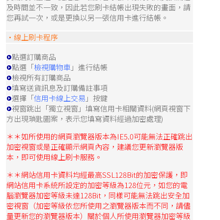
及時間並不一致，因此若您刷卡結帳出現失敗的畫面，請
您再試一次，或是更換以另一張信用卡進行結帳。
‧線上刷卡程序
點選訂購商品
點選「
檢視購物車
」進行結帳
檢視所有訂購商品
填寫送貨訊息及訂購備註事項
選擇「
信用卡線上交易
」按鍵
視窗跳出「獨立視窗」填寫信用卡相關資料(網頁視窗下
方出現瑣匙圖案，表示您填寫資料經過加密處理)
＊＊如所使用的網頁瀏覽器版本為IE5.0可能無法正確跳出
加密視窗或是正確顯示網頁內容，建議您更新瀏覽器版
本，即可使用線上刷卡服務。
＊＊網站信用卡資料均經最高SSL128Bit的加密保護，即
網站信用卡系統所設定的加密等級為128位元，如您的電
腦瀏覽器加密等級未達128Bit，同樣可能無法跳出安全加
密視窗（加密等級依您所使用之瀏覽器版本而不同，請儘
量更新您的瀏覽器版本）關於個人所使用瀏覽器加密等級