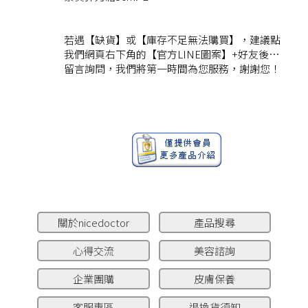
若遇【缺貨】或【庫存不足無法購買】，建議點
我們網頁右下角的【官方LINE圖案】+好友後…
留言詢問，我們將第一時間為您服務，謝謝您！
關於nicedoctor
產品搜尋
心得交流
美容諮詢
企業團購
皮膚保養
客服專區
退換貨須知