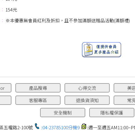
：
154元
：
※本優惠無會員紅利及折扣，且不參加滿額送贈品活動(滿額禮)
or
產品搜尋
心得交流
美
客服專區
退換貨須知
常
安全機制
隱私權保護
區五權路2-100號
:04-23785100分機9
:週一至週五AM11:00~PM1