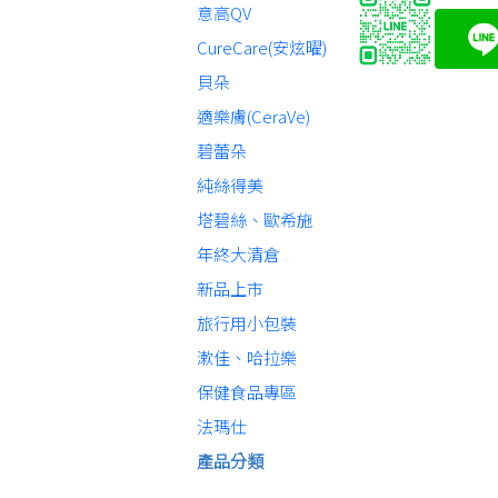
意高QV
CureCare(安炫曜)
貝朵
適樂膚(CeraVe)
碧蕾朵
純絲得美
塔碧絲、歐希施
年終大清倉
新品上市
旅行用小包裝
漱佳、哈拉樂
保健食品專區
法瑪仕
產品分類