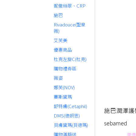
妮傲絲翠、CRP
施巴
Rivadouce(聖泉
薇)
艾芙美
優惠商品
杜克左旋C(杜克)
購物禮券區
薇姿
娜芙(NOV)
賽斯黛瑪
舒特膚(Cetaphil)
施巴潤澤護唇膏
DMS(德妍思)
sebamed
貝膚黛瑪(貝德瑪)
購物滿額送
單價