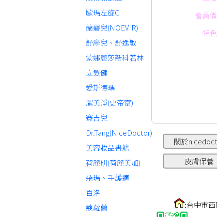
歐瑪左旋C
會員價
蘭碧兒(NOEVIR)
特色
舒摩兒、舒逸敏
蒙娜麗莎新科若林
立髮健
愛斯德瑪
潔美淨(史帝富)
賽吉兒
Dr.Tang(NiceDoctor)
關於nicedoct
美容妝品書籍
皮膚保養
荷麗研(荷麗美加)
朵瑪、手護適
百洛
:台中市西
蔻蘿蘭