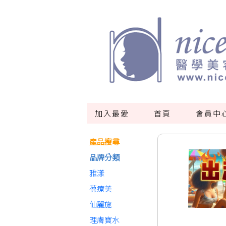
加入最愛
首頁
會員中
產品搜尋
品牌分類
雅漾
葆療美
仙麗施
理膚寶水