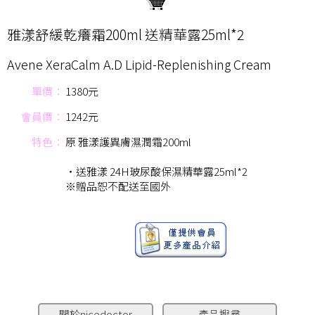
雅漾舒緩乾癢霜200ml 送精華露25ml*2
Avene XeraCalm A.D Lipid-Replenishing Cream
單價：
1380元
會員價：
1242元
特色：
原 雅漾護異膚濕潤霜200ml
‧送雅漾 24H玻尿酸保濕精華露25ml*2
※贈品恕不配送至國外
關於nicedoctor
產品搜尋