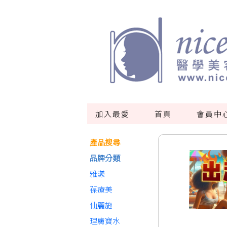
加入最愛
首頁
會員中
產品搜尋
品牌分類
雅漾
葆療美
仙麗施
理膚寶水