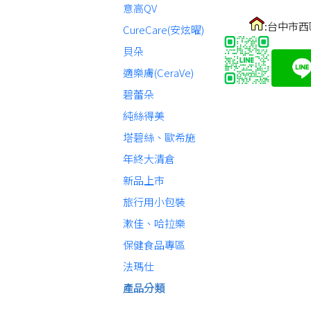
意高QV
:台中市西
CureCare(安炫曜)
貝朵
適樂膚(CeraVe)
碧蕾朵
純絲得美
塔碧絲、歐希施
年終大清倉
新品上市
旅行用小包裝
漱佳、哈拉樂
保健食品專區
法瑪仕
產品分類