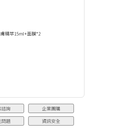
精萃15ml+面膜*2
容諮詢
企業團購
見問題
資訊安全