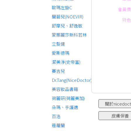
歐瑪左旋C
會員價
蘭碧兒(NOEVIR)
特色
舒摩兒、舒逸敏
蒙娜麗莎新科若林
立髮健
愛斯德瑪
潔美淨(史帝富)
賽吉兒
Dr.Tang(NiceDoctor)
美容妝品書籍
荷麗研(荷麗美加)
關於nicedoct
朵瑪、手護適
皮膚保養
百洛
蔻蘿蘭