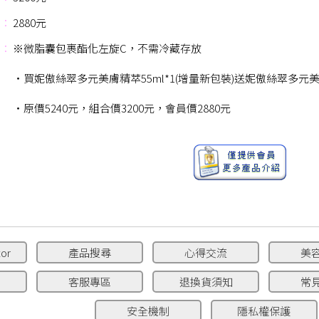
：
2880元
：
※微脂囊包裹酯化左旋C，不需冷藏存放
‧買妮傲絲翠多元美膚精萃55ml*1(增量新包裝)送妮傲絲翠多元美膚
‧原價5240元，組合價3200元，會員價2880元
or
產品搜尋
心得交流
美
客服專區
退換貨須知
常
安全機制
隱私權保護