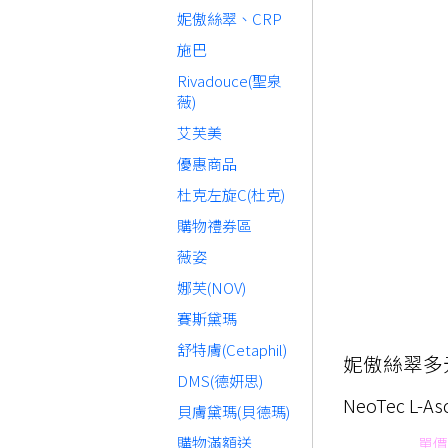
妮傲絲翠、CRP
施巴
Rivadouce(聖泉
薇)
艾芙美
優惠商品
杜克左旋C(杜克)
購物禮券區
薇姿
娜芙(NOV)
賽斯黛瑪
舒特膚(Cetaphil)
妮傲絲翠多元
DMS(德妍思)
NeoTec L-Asc
貝膚黛瑪(貝德瑪)
購物滿額送
單價