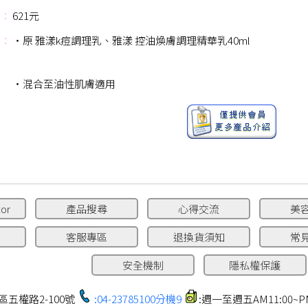
：
621元
：
‧原 雅漾k痘調理乳、雅漾 控油煥膚調理精華乳40ml
‧混合至油性肌膚適用
or
產品搜尋
心得交流
美
客服專區
退換貨須知
常
安全機制
隱私權保護
區五權路2-100號
:04-23785100分機9
:週一至週五AM11:00~PM1