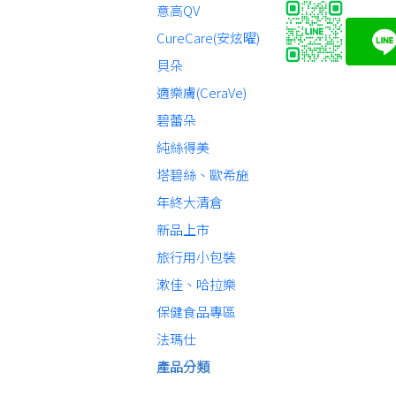
意高QV
CureCare(安炫曜)
貝朵
適樂膚(CeraVe)
碧蕾朵
純絲得美
塔碧絲、歐希施
年終大清倉
新品上市
旅行用小包裝
漱佳、哈拉樂
保健食品專區
法瑪仕
產品分類