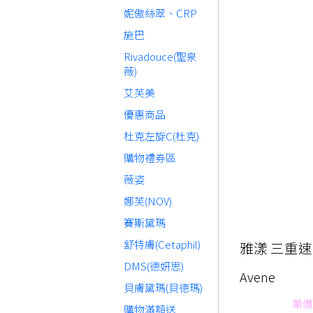
妮傲絲翠、CRP
施巴
Rivadouce(聖泉
薇)
艾芙美
優惠商品
杜克左旋C(杜克)
購物禮券區
薇姿
娜芙(NOV)
賽斯黛瑪
舒特膚(Cetaphil)
雅漾 三重速
DMS(德妍思)
Avene
貝膚黛瑪(貝德瑪)
單價
購物滿額送