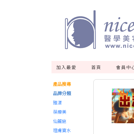
加入最愛
首頁
會員中
產品搜尋
品牌分類
雅漾
葆療美
仙麗施
理膚寶水