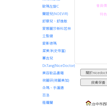
會員價
歐瑪左旋C
蘭碧兒(NOEVIR)
特色
舒摩兒、舒逸敏
蒙娜麗莎新科若林
立髮健
愛斯德瑪
潔美淨(史帝富)
賽吉兒
Dr.Tang(NiceDoctor)
關於nicedoct
美容妝品書籍
荷麗研(荷麗美加)
皮膚保養
朵瑪、手護適
百洛
蔻蘿蘭
:台中市西