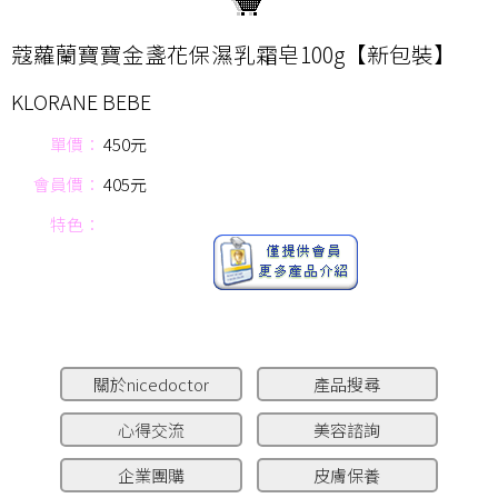
蔻蘿蘭寶寶金盞花保濕乳霜皂100g【新包裝】
KLORANE BEBE
單價：
450元
會員價：
405元
特色：
關於nicedoctor
產品搜尋
心得交流
美容諮詢
企業團購
皮膚保養