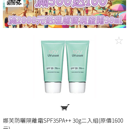
娜芙防曬隔離霜SPF35PA++ 30g二入組(原價1600
元)