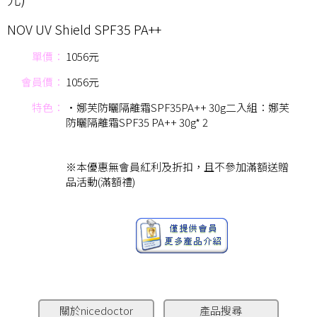
NOV UV Shield SPF35 PA++
單價：
1056元
會員價：
1056元
特色：
‧娜芙防曬隔離霜SPF35PA++ 30g二入組：娜芙
防曬隔離霜SPF35 PA++ 30g* 2
※本優惠無會員紅利及折扣，且不參加滿額送贈
品活動(滿額禮)
關於nicedoctor
產品搜尋