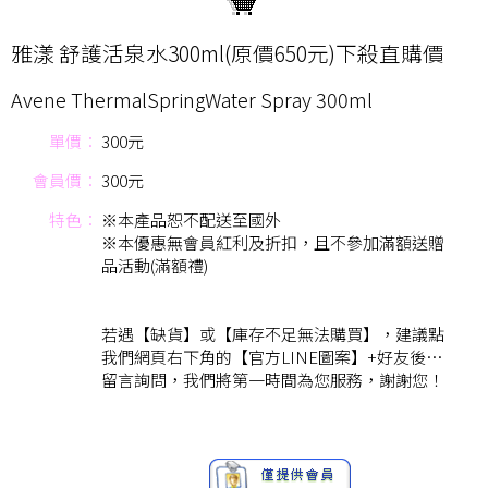
雅漾 舒護活泉水300ml(原價650元)下殺直購價
Avene ThermalSpringWater Spray 300ml
單價：
300元
會員價：
300元
特色：
※本產品恕不配送至國外
※本優惠無會員紅利及折扣，且不參加滿額送贈
品活動(滿額禮)
若遇【缺貨】或【庫存不足無法購買】，建議點
我們網頁右下角的【官方LINE圖案】+好友後…
留言詢問，我們將第一時間為您服務，謝謝您！