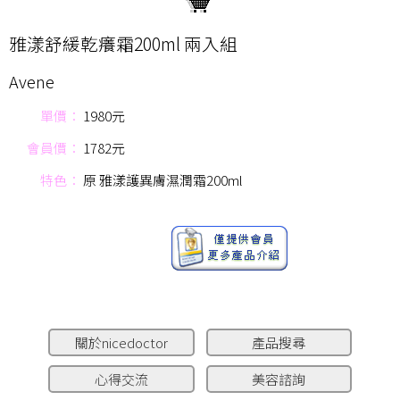
雅漾舒緩乾癢霜200ml 兩入組
Avene
單價：
1980元
會員價：
1782元
特色：
原 雅漾護異膚濕潤霜200ml
關於nicedoctor
產品搜尋
心得交流
美容諮詢