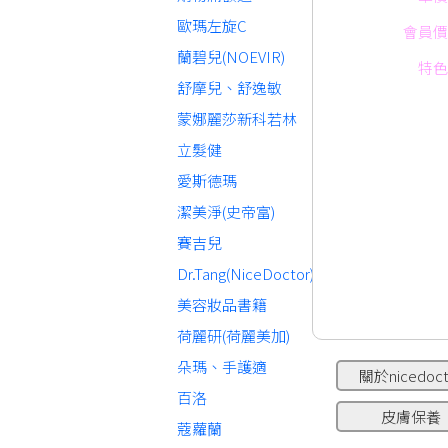
歐瑪左旋C
會員價
蘭碧兒(NOEVIR)
特色
舒摩兒、舒逸敏
蒙娜麗莎新科若林
立髮健
愛斯德瑪
潔美淨(史帝富)
賽吉兒
Dr.Tang(NiceDoctor)
美容妝品書籍
荷麗研(荷麗美加)
朵瑪、手護適
關於nicedoct
百洛
皮膚保養
蔻蘿蘭