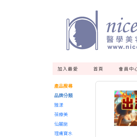
加入最愛
首頁
會員中
產品搜尋
品牌分類
雅漾
葆療美
仙麗施
理膚寶水