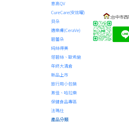
意高QV
CureCare(安炫曜)
:台中市西
貝朵
適樂膚(CeraVe)
碧蕾朵
純絲得美
塔碧絲、歐希施
年終大清倉
新品上市
旅行用小包裝
漱佳、哈拉樂
保健食品專區
法瑪仕
產品分類