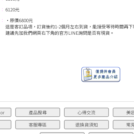
：
6120元
：
‧原價6800元
這是客訂品項，訂貨後約1-2個月左右到貨，能接受等待時間再下
建議先加我們網頁右下角的官方LINE詢問是否有現貨。
or
產品搜尋
心得交流
美
客服專區
退換貨須知
常