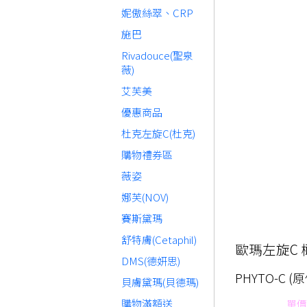
妮傲絲翠、CRP
施巴
Rivadouce(聖泉
薇)
艾芙美
優惠商品
杜克左旋C(杜克)
購物禮券區
薇姿
娜芙(NOV)
賽斯黛瑪
舒特膚(Cetaphil)
歐瑪左旋C 
DMS(德妍思)
PHYTO-C (
貝膚黛瑪(貝德瑪)
購物滿額送
單價