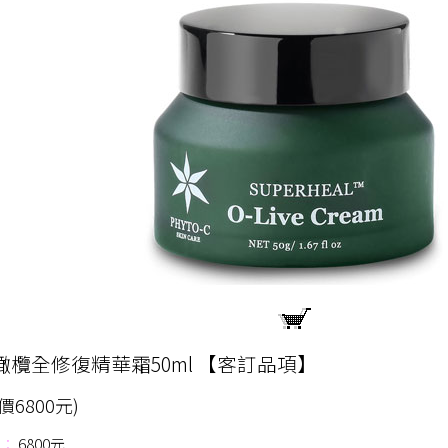
橄欖全修復精華霜50ml 【客訂品項】
原價6800元)
：
6800元