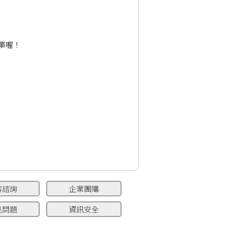
單喔！
容諮詢
企業團購
見問題
資訊安全