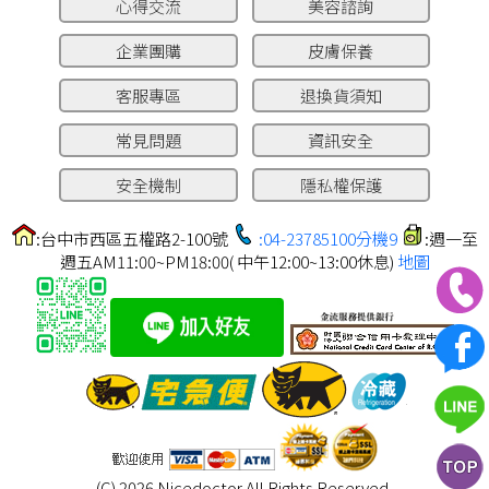
心得交流
美容諮詢
企業團購
皮膚保養
客服專區
退換貨須知
常見問題
資訊安全
安全機制
隱私權保護
:台中市西區五權路2-100號
:04-23785100分機9
:週一至
週五AM11:00~PM18:00( 中午12:00~13:00休息)
地圖
(C) 2026 Nicedoctor All Rights Reserved.