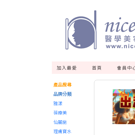
加入最愛
首頁
會員中
產品搜尋
品牌分類
雅漾
葆療美
仙麗施
理膚寶水