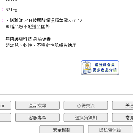
：
621元
：
‧送雅漾 24H玻尿酸保濕精華露25ml*2
※贈品恕不配送至國外
無菌護膚科技 身臉保養
嬰幼兒、乾性、不穩定性肌膚皆適用
or
產品搜尋
心得交流
美
客服專區
退換貨須知
常
安全機制
隱私權保護