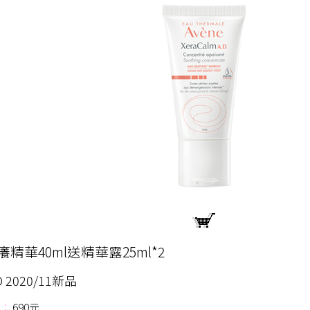
精華40ml送精華露25ml*2
.D 2020/11新品
：
690元