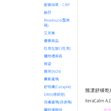
妮傲絲翠、CRP
施巴
Rivadouce(聖泉
薇)
艾芙美
優惠商品
杜克左旋C(杜克)
購物禮券區
薇姿
娜芙(NOV)
賽斯黛瑪
舒特膚(Cetaphil)
雅漾舒緩乾癢
DMS(德妍思)
XeraCalm A
貝膚黛瑪(貝德瑪)
購物滿額送
單價