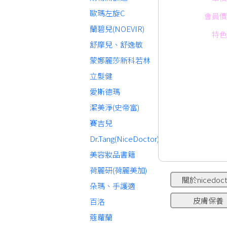
歐瑪左旋C
會員價
蘭碧兒(NOEVIR)
特色
舒摩兒、舒逸敏
蒙娜麗莎新科若林
立髮健
愛斯德瑪
潔美淨(史帝富)
賽吉兒
Dr.Tang(NiceDoctor)
美容妝品書籍
荷麗研(荷麗美加)
關於nicedoct
朵瑪、手護適
皮膚保養
百洛
蔻蘿蘭