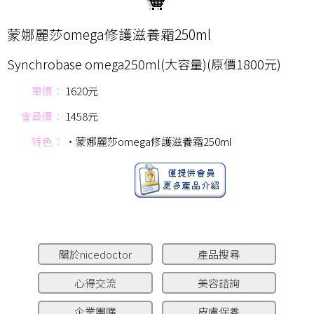
蒙娜麗莎omega修護滋養霜250ml
Synchrobase omega250ml(大容量)(原價1800元)
單價：
1620元
會員價：
1458元
特色：
‧蒙娜麗莎omega修護滋養霜250ml
關於nicedoctor
產品搜尋
心得交流
美容諮詢
企業團購
皮膚保養