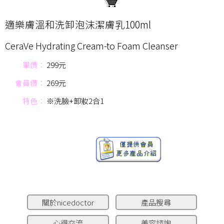
適樂膚溫和洗卸泡沫潔膚乳100ml
CeraVe Hydrating Cream-to Foam Cleanser
單價：
299元
會員價：
269元
特色：
※洗臉+卸妝2合1
關於nicedoctor
產品搜尋
心得交流
美容諮詢