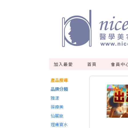
加入最愛
首頁
會員中
產品搜尋
品牌分類
雅漾
葆療美
仙麗施
理膚寶水