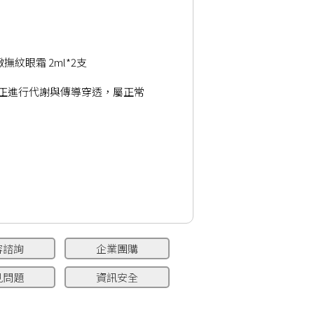
撫紋眼霜 2ml*2支
正進行代謝與傳導穿透，屬正常
容諮詢
企業團購
見問題
資訊安全