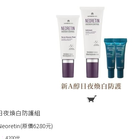
醇日夜煥白防護組
 Neoretin(原價6280元)
：
4200元