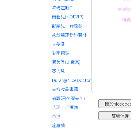
歐瑪左旋C
會員價
蘭碧兒(NOEVIR)
特色
舒摩兒、舒逸敏
蒙娜麗莎新科若林
立髮健
愛斯德瑪
潔美淨(史帝富)
賽吉兒
Dr.Tang(NiceDoctor)
美容妝品書籍
荷麗研(荷麗美加)
關於nicedoct
朵瑪、手護適
皮膚保養
百洛
蔻蘿蘭