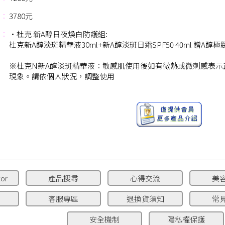
：
3780元
：
‧杜克 新A醇日夜煥白防護組:
杜克新A醇淡斑精華液30ml+新A醇淡斑日霜SPF50 40ml 贈A醇極緻
※杜克N新A醇淡斑精華液：敏感肌使用後如有微熱或微刺感表示
現象。請依個人狀況，調整使用
or
產品搜尋
心得交流
美
客服專區
退換貨須知
常
安全機制
隱私權保護