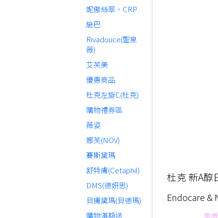
妮傲絲翠、CRP
施巴
Rivadouce(聖泉
薇)
艾芙美
優惠商品
杜克左旋C(杜克)
購物禮券區
薇姿
娜芙(NOV)
賽斯黛瑪
舒特膚(Cetaphil)
杜克 新A
DMS(德妍思)
Endocare &
貝膚黛瑪(貝德瑪)
購物滿額送
單價