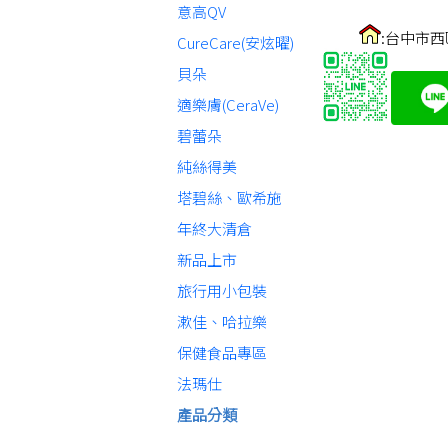
意高QV
:台中市西
CureCare(安炫曜)
貝朵
適樂膚(CeraVe)
碧蕾朵
純絲得美
塔碧絲、歐希施
年終大清倉
新品上市
旅行用小包裝
漱佳、哈拉樂
保健食品專區
法瑪仕
產品分類