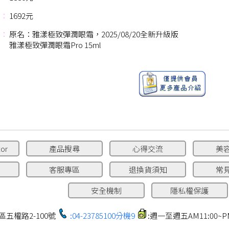
：
1692元
：
原名：雅漾極致彈潤眼霜，2025/08/20全新升級版
雅漾極致彈潤眼霜Pro 15ml
or
產品搜尋
心得交流
美
客服專區
退換貨須知
常
安全機制
隱私權保護
區五權路2-100號
:04-23785100分機9
:週一至週五AM11:00~PM1