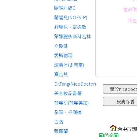
歐瑪左旋C
會員價
蘭碧兒(NOEVIR)
特色
舒摩兒、舒逸敏
蒙娜麗莎新科若林
立髮健
愛斯德瑪
潔美淨(史帝富)
賽吉兒
Dr.Tang(NiceDoctor)
關於nicedoct
美容妝品書籍
皮膚保養
荷麗研(荷麗美加)
朵瑪、手護適
百洛
:台中市西
蔻蘿蘭