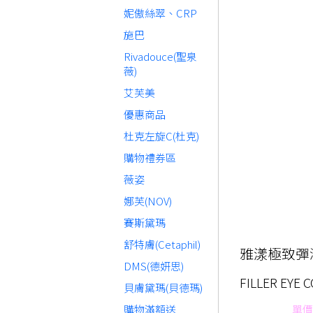
妮傲絲翠、CRP
施巴
Rivadouce(聖泉
薇)
艾芙美
優惠商品
杜克左旋C(杜克)
購物禮券區
薇姿
娜芙(NOV)
賽斯黛瑪
舒特膚(Cetaphil)
雅漾極致彈潤
DMS(德妍思)
FILLER EYE
貝膚黛瑪(貝德瑪)
購物滿額送
單價