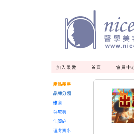
加入最愛
首頁
會員中
產品搜尋
品牌分類
雅漾
葆療美
仙麗施
理膚寶水