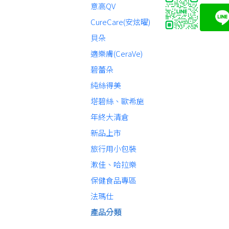
意高QV
CureCare(安炫曜)
貝朵
適樂膚(CeraVe)
碧蕾朵
純絲得美
塔碧絲、歐希施
年終大清倉
新品上市
旅行用小包裝
漱佳、哈拉樂
保健食品專區
法瑪仕
產品分類