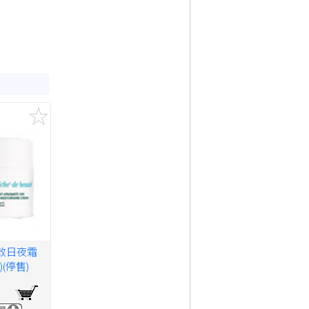
效日夜霜
)(停售)