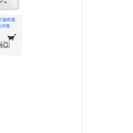
修護晚霜
元)停售