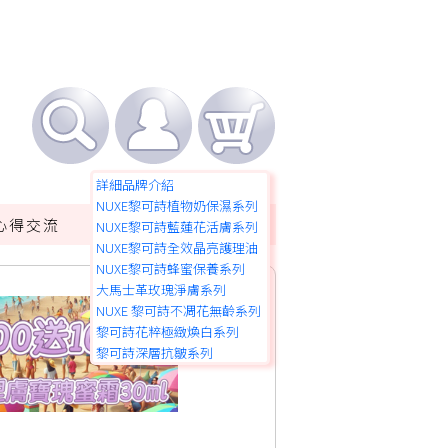
詳細品牌介紹
NUXE黎可詩植物奶保濕系列
心得交流
產品咨詢
皮膚保養
NUXE黎可詩藍蓮花活膚系列
NUXE黎可詩全效晶亮護理油
NUXE黎可詩蜂蜜保養系列
大馬士革玫瑰淨膚系列
NUXE 黎可詩不凋花無齡系列
黎可詩花粹極緻煥白系列
黎可詩深層抗皺系列