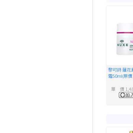
黎可詩 蓮花
霜50ml(原價
單 價 1,4