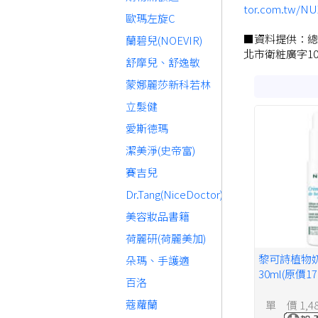
tor.com.tw
歐瑪左旋C
■資料提供：總
蘭碧兒(NOEVIR)
北市衛粧廣字105
舒摩兒、舒逸敏
蒙娜麗莎新科若林
立髮健
愛斯德瑪
潔美淨(史帝富)
賽吉兒
Dr.Tang(NiceDoctor)
美容妝品書籍
荷麗研(荷麗美加)
黎可詩植物
朵瑪、手護適
30ml(原價1
百洛
蔻蘿蘭
單 價 1,4