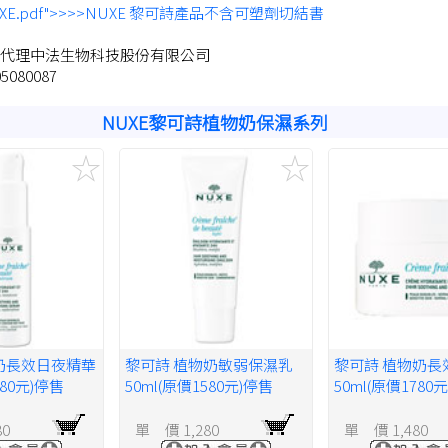
/NUXE.pdf">>>>NUXE 黎可詩產品不含可塑劑切結書
代理中法生物科技股份有限公司
080087
NUXE黎可詩植物奶保濕系列
奶長效日夜精華
黎可詩 植物奶敏弱保濕乳
黎可詩 植物奶長
780元)停售
50ml(原價1580元)停售
50ml(原價1780元
80
單 價 1,280
單 價 1,480