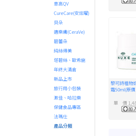
意高QV
CureCare(安炫曜)
貝朵
適樂膚(CeraVe)
碧蕾朵
純絲得美
塔碧絲、歐希施
年終大清倉
新品上市
黎可詩植物
旅行用小包裝
霜50ml(原價
漱佳、哈拉樂
單 價 1,4
保健食品專區
法瑪仕
產品分類