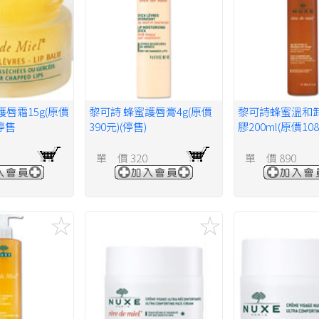
護唇霜15g(原價
黎可詩 蜂蜜護唇膏4g(原價
黎可詩蜂蜜溫和
廠停售
390元)(停售)
膠200ml(原價10
單 價 320
單 價 890