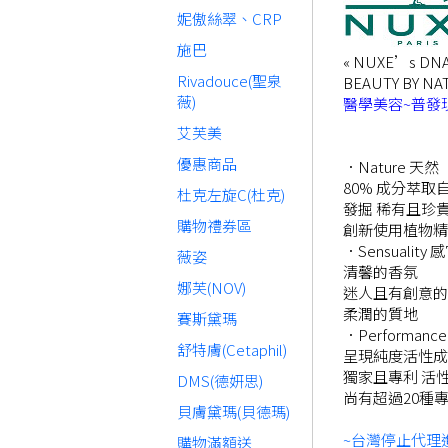
妮傲絲翠、CRP
施巴
« NUXE’s 
Rivadouce(聖泉
BEAUTY BY
薇)
醫學美容~普發現金
艾芙美
優惠商品
．Nature 天然
80% 成分萃取
杜克左旋C(杜克)
發掘 稀有且珍
購物禮券區
創新使用植物精
．Sensuality 
薇姿
清馨的香氛
娜芙(NOV)
迷人且有創意的
柔潤的質地
賽斯黛瑪
．Performanc
舒特膚(Cetaphil)
呈現純度活性成
獨家且專利 活
DMS(德妍思)
尚有超過20種
貝膚黛瑪(貝德瑪)
~台灣停止代理
購物滿額送