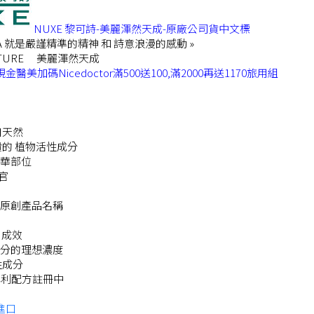
NUXE 黎可詩-美麗渾然天成-原廠公司貨中文標
DNA 就是嚴謹精準的精神 和 詩意浪漫的感動 »
 NATURE 美麗渾然天成
醫美加碼Nicedoctor滿500送100,滿2000再送1170旅用組
自天然
貴的 植物活性成分
華部位
感官
原創產品名稱
e 成效
分的理想濃度
性成分
專利配方註冊中
進口