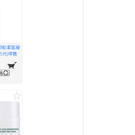
卸妝潔面凝
85元)停售