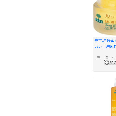
黎可詩 蜂蜜
820元) 原
單 價 680