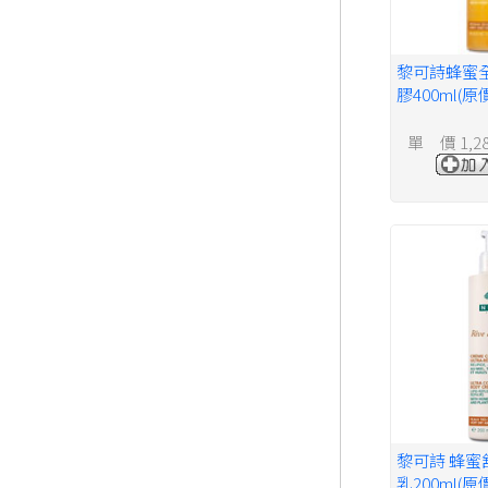
黎可詩蜂蜜
膠400ml(原
單 價 1,2
黎可詩 蜂蜜
乳200ml(原