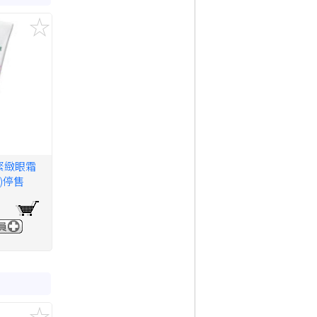
緊緻眼霜
元)停售