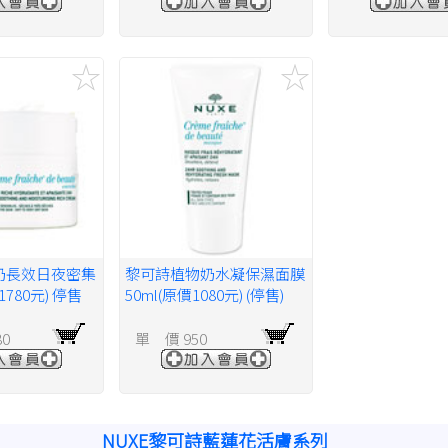
奶長效日夜密集
黎可詩植物奶水凝保濕面膜
1780元) 停售
50ml(原價1080元) (停售)
80
單 價 950
NUXE黎可詩藍蓮花活膚系列