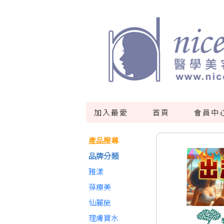
加入最愛
首頁
會員中
產品搜尋
品牌分類
雅漾
葆療美
仙麗施
理膚寶水