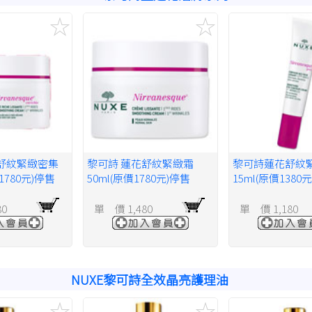
舒紋緊緻密集
黎可詩 蓮花舒紋緊緻霜
黎可詩蓮花舒紋
1780元)停售
50ml(原價1780元)停售
15ml(原價1380
80
單 價 1,480
單 價 1,180
NUXE黎可詩全效晶亮護理油