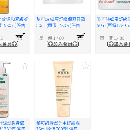
全效溫和潔膚凝
黎可詩 蜂蜜舒緩保濕日霜
黎可詩蜂蜜舒緩
價1580元)停售
50ml (原價1780元)停售
50ml(原價1780
80
單 價 1,480
單 價 1,480
舒緩滋潤身體
黎可詩蜂蜜手甲修護霜
價1780元)停售
75ml(原價700元) 停售