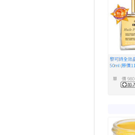
黎可詩全效
50ml (原價1
單 價 980